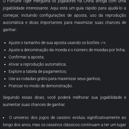
O Fortune Tiger mergulha os jogadores na China antiga com uma
jogabilidade interessante. Aqui está um guia rápido para ajudá-lo a
começar, incluindo configurações de aposta, uso da reprodução
automática e dicas importantes para maximizar suas chances de
ganhar:
Ajuste o tamanho de sua aposta usando os botões -/+;
Ajuste a denominação da moeda e o número de moedas por linha;
Confirmar a aposta;
Ativar a reprodução automática;
Explore a tabela de pagamentos;
Use as rodadas grátis para maximizar seus ganhos;
Praticar no modo de demonstração.
Seguindo essas dicas, você poderá melhorar sua jogabilidade e
aumentar suas chances de ganhar.
O universo dos jogos de cassino evoluiu significativamente ao
longo dos anos, mas os cassinos clássicos continuam a ter um lugar