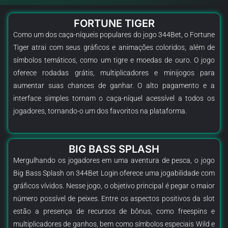
FORTUNE TIGER
Como um dos caça-níqueis populares do jogo
344Bet
, o Fortune
Tiger atrai com seus gráficos e animações coloridos, além de
símbolos temáticos, como um tigre e moedas de ouro. O jogo
oferece rodadas grátis, multiplicadores e minijogos para
aumentar suas chances de ganhar. O alto pagamento e a
interface simples tornam o caça-níquel acessível a todos os
jogadores, tornando-o um dos favoritos na plataforma.
BIG BASS SPLASH
Mergulhando os jogadores em uma aventura de pesca, o jogo
Big Bass Splash on 344Bet Login oferece uma jogabilidade com
gráficos vívidos. Nesse jogo, o objetivo principal é pegar o maior
número possível de peixes. Entre os aspectos positivos da slot
estão a presença de recursos de bônus, como freespins e
multiplicadores de ganhos, bem como símbolos especiais Wild e