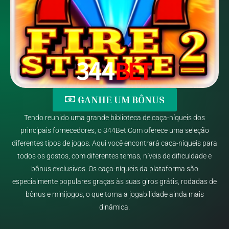
GANHE UM BÔNUS
Tendo reunido uma grande biblioteca de caça-níqueis dos
principais fornecedores, o 344Bet.Com oferece uma seleção
diferentes tipos de jogos. Aqui você encontrará caça-níqueis para
todos os gostos, com diferentes temas, níveis de dificuldade e
bônus exclusivos. Os caça-níqueis da plataforma são
especialmente populares graças às suas giros grátis, rodadas de
bônus e minijogos, o que torna a jogabilidade ainda mais
dinâmica.