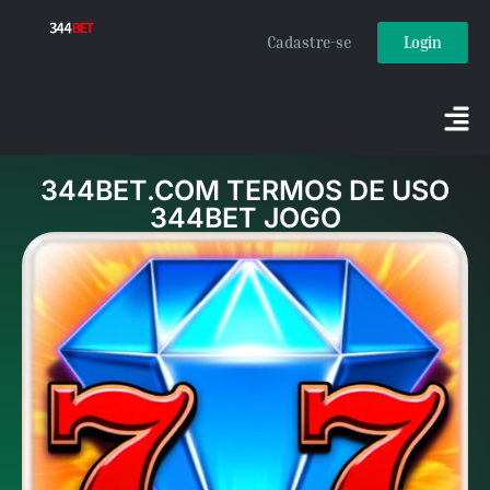
Cadastre-se
Login
344BET.COM️ TERMOS DE USO
344BET JOGO