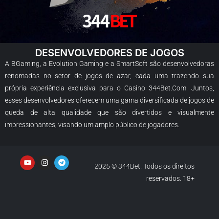
DESENVOLVEDORES DE JOGOS
A BGaming, a Evolution Gaming e a SmartSoft são desenvolvedoras
renomadas no setor de jogos de azar, cada uma trazendo sua
própria experiência exclusiva para o Casino 344Bet.Com. Juntos,
esses desenvolvedores oferecem uma gama diversificada de jogos de
queda de alta qualidade que são divertidos e visualmente
impressionantes, visando um amplo público de jogadores.
2025 © 344Bet. Todos os direitos
reservados. 18+