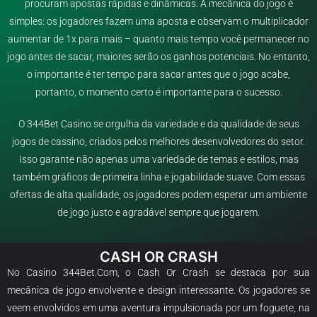
procuram apostas rápidas e dinâmicas. A mecânica do jogo é
simples: os jogadores fazem uma aposta e observam o multiplicador
aumentar de 1x para mais – quanto mais tempo você permanecer no
jogo antes de sacar, maiores serão os ganhos potenciais. No entanto,
o importante é ter tempo para sacar antes que o jogo acabe,
portanto, o momento certo é importante para o sucesso.
O
344Bet
Casino se orgulha da variedade e da qualidade de seus
jogos de cassino, criados pelos melhores desenvolvedores do setor.
Isso garante não apenas uma variedade de temas e estilos, mas
também gráficos de primeira linha e jogabilidade suave. Com essas
ofertas de alta qualidade, os jogadores podem esperar um ambiente
de jogo justo e agradável sempre que jogarem.
CASH OR CRASH
No Casino 344Bet.Com, o Cash Or Crash se destaca por sua
mecânica de jogo envolvente e design interessante. Os jogadores se
veem envolvidos em uma aventura impulsionada por um foguete, na