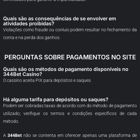
Quais são as consequências de se envolver em
atividades proibidas?
Violações como fraude ou conluio podem resultar no fechamento da
conta e na perda dos ganhos.
PERGUNTAS SOBRE PAGAMENTOS NO SITE
Quais são os métodos de pagamento disponíveis no
344Bet Casino?
O cassino aceita PIX para depósitos e saques.
Há alguma tarifa para depósitos ou saques?
Podem ser cobradas taxas de acordo com do método de pagamento
utilizado; verifique os termos e condições específicos de cada
método.
A
344Bet
não se contenta em oferecer apenas uma plataforma de